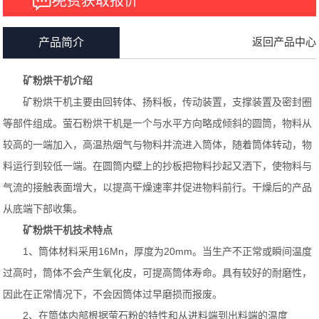
免费获取报价
返回产品中心
产品简介
矿粉烘干机介绍
矿粉烘干机主要由回转体、扬料板，传动装置，支撑装置及密封圈
等部件组成。萤石粉烘干机是一个与水平方向略成倾斜的圆筒，物料从
较高的一端加入，高温热烟气与物料并流进入筒体，随着筒体转动，物
料运行到较低一端。在圆筒内壁上的抄板把物料抄起又洒下，使物料与
气流的接触表面增大，以提高干燥速率并促进物料前行。干燥后的产品
从底端下部收集。
矿粉烘干机技术特点
1、筒体材料采用16Mn，厚度为20mm。当生产不正常或瞬间温度
过高时，筒体不会产生氧化皮，可提高筒体寿命。具有较好的耐磨性，
因此在正常情况下，不会因筒体过早磨损而报废。
2、在筒体内部根据萤石粉的特性和从进料端到出料端的温度