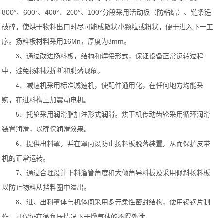
800°、600°、400°、200°、100°分段采用活动板（防粘结）、链条锤
破碎，使烘干物料出口时尽可能成散状小颗粒或粉状，便于进入下一工
序。扬料板材料采用16Mn，厚度为8mm。
3、通过改进扬料板，结构和焊接形式，保证设备正常运转过程
中，避免扬料板折断和脱落现象。
4、减速机采用标准减速机，使配件通用化，在任何地方均能采
购，在进料槽上加震动电机。
5、托轮采用润滑脂加注形式润滑。烘干机传动齿轮采用循环润滑
装置润滑，以确保润滑效果。
6、提供出料罩，并在罩内设防止扬料板脱落装置，从而保护皮带
机的正常运转。
7、通过合理设计下料溜管角度和大倾角导料板及采用倾斜扬料板
以防止物料从挡料圈中溢出。
8、进、出料罩体与机体间采用多元柔性密封结构，使用锡钢片制
作，可保证在微负压情况下干燥气体的不得外泄。