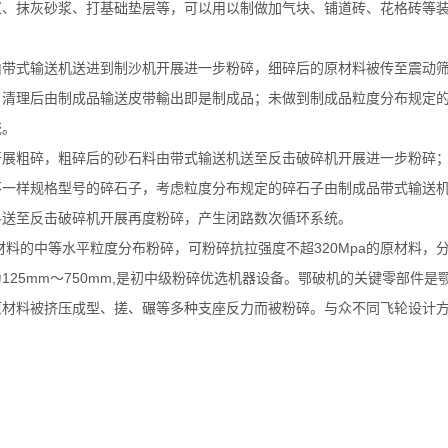
浆、抹灰砂浆、打基础垫层等，可以用以制做加气块、铺道砖、花格砖等
由带式输送机送进到制沙机开展进一步粉碎，细碎后的原材料被传至震动
，清理后由制成品输送皮带輸出即是制成品；未做到制成品粒度分布规定
统。
开展粗碎，粗碎后的砂石料由带式输送机送至反击破碎机开展进一步粉碎
不一样规格型号的碎石子，考虑粒度分布规定的碎石子由制成品带式输送
料送至反击破碎机开展再度粉碎，产生闭路数次循环系统。
料的中等水平粒度分布粉碎，可粉碎抗拉强度不超320Mpa的原材料，
25mm～750mm,是初中级粉碎优选机器设备。鄂破机的关键零部件是
原材料被挤压成型、搓、碾等多种支座反力而被粉碎。与众不同飞轮设计