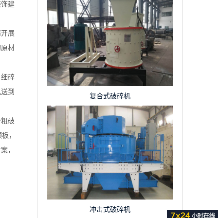
装饰建
筛开展
的原材
；细碎
机送到
复合式破碎机
分粗破
颚板，
方案，
冲击式破碎机