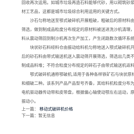
回收再次运用。如城市垃圾再造石料能够代砂，用以砌筑砂
材工艺品，这都是城市垃圾综合利用运用的关键方式。
沙石匀称地送至鄂式破碎机开展粗破，粗破后的原材料
筛选，做到制成品粒度分布规定的原材料被送进洗沙机清理
料从震动筛回到制沙机再次生产加工，产生闭路数次循环系
块状砂石料经料仓由振动给料机匀称地送入颚式破碎机
后的砂石料由带式输送机送入震动筛开展筛选，筛选出几类
制成品料堆；不符合粒度分布规定的碎石子由带式输送机返
鄂式破碎机通称鄂破机,适用于各种各样铁矿石与块状原材
和细破二种。该系列产品产品型号齐备，其给料机粒度分布为1
电机驱动器传动带和皮带盘，根据偏心轴使动颚左右运动，
振动小。
上一篇：
移动式破碎机价格
下一篇：暂无信息