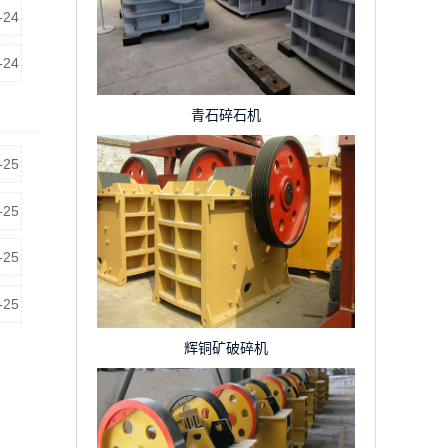
-24
-24
青石碎石机
-25
-25
-25
-25
辉铜矿破碎机