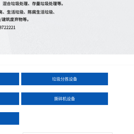
垃圾分拣设备
撕碎机设备