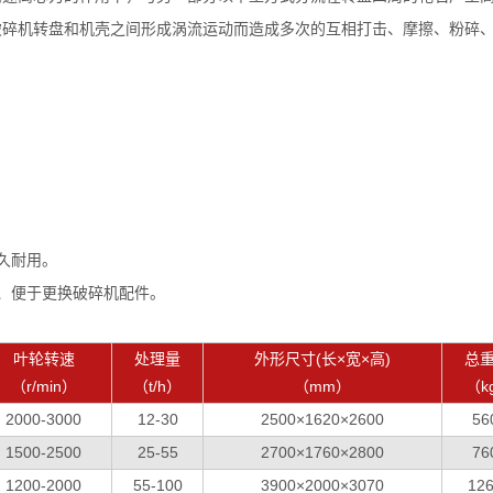
破碎机转盘和机壳之间形成涡流运动而造成多次的互相打击、摩擦、粉碎
久耐用。
、便于更换破碎机配件。
叶轮转速
处理量
外形尺寸(长×宽×高)
总
（r/min）
（t/h）
（mm）
（k
2000-3000
12-30
2500×1620×2600
56
1500-2500
25-55
2700×1760×2800
76
1200-2000
55-100
3900×2000×3070
12