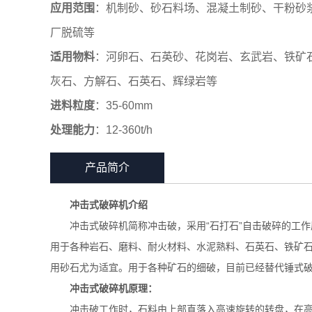
应用范围
：机制砂、砂石料场、混凝土制砂、干粉砂
厂脱硫等
适用物料
：河卵石、石英砂、花岗岩、玄武岩、铁矿
灰石、方解石、石英石、辉绿岩等
进料粒度
：35-60mm
处理能力
：12-360t/h
产品简介
冲击式破碎机介绍
冲击式破碎机简称冲击破，采用“石打石”自击破碎的工
用于各种岩石、磨料、耐火材料、水泥熟料、石英石、铁矿
用砂石尤为适宜。用于各种矿石的细破，目前已经替代锤式
冲击式破碎机原理：
冲击破工作时，石料由上部直落入高速旋转的转盘，在