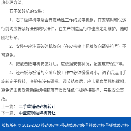
热处理方法。
石子破碎机的安裝：
1、石子破碎机电泵含有震动性工作的发电机组，在安裝时和试运
行前均应拧紧好全部的标准件，在生产制造运行中也应定期维护，随时
随地拧紧。
2、安裝中应注意破碎机旋向（在皮带轮上标着旋向箭头符号）不
可避免。
3、把放击败电机安裝好后，应依据安裝状况，配置皮带保护罩。
4、还击板与板锤的空隙应按工作中必须慢慢调小，调节后运用手
旋转定子数转，查验有没有碰撞。调节结束后，应卡紧套筒规格螺帽，
避免还击板受震动后螺帽脱落而慢慢降低与板锤相碰撞，导致安全事
故。
上一篇：
二手重锤破碎机转让
下一篇：
中型废钢破碎机转让
版权所有 © 2012-2020
移动破碎机-移动式破碎站-重锤破碎机-重锤式破碎机-