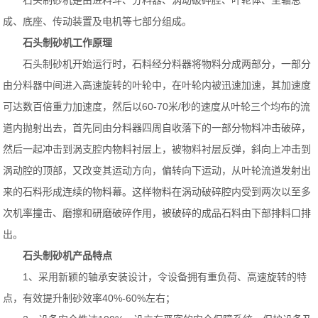
石头制砂机是由进料斗、分料器、涡动破碎腔、叶轮体、主轴总
成、底座、传动装置及电机等七部分组成。
石头制砂机工作原理
石头制砂机开始运行时，石料经分料器将物料分成两部分，一部分
由分料器中间进入高速旋转的叶轮中，在叶轮内被迅速加速，其加速度
可达数百倍重力加速度，然后以60-70米/秒的速度从叶轮三个均布的流
道内抛射出去，首先同由分料器四周自收落下的一部分物料冲击破碎，
然后一起冲击到涡支腔内物料衬层上，被物料衬层反弹，斜向上冲击到
涡动腔的顶部，又改变其运动方向，偏转向下运动，从叶轮流道发射出
来的石料形成连续的物料幕。这样物料在涡动破碎腔内受到两次以至多
次机率撞击、磨擦和研磨破碎作用，被破碎的成品石料由下部排料口排
出。
石头制砂机产品特点
1、采用新颖的轴承安装设计，令设备拥有重负荷、高速旋转的特
点，有效提升制砂效率40%-60%左右；